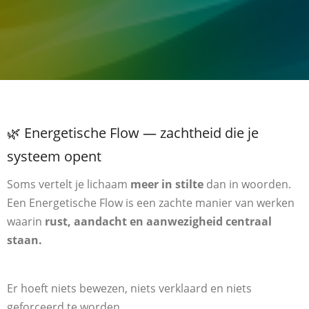
🌿 Energetische Flow — zachtheid die je
systeem opent
Soms vertelt je lichaam
meer in stilte
dan in woorden.
Een Energetische Flow is een zachte manier van werken
waarin
rust, aandacht en aanwezigheid centraal
staan.
Er hoeft niets bewezen, niets verklaard en niets
geforceerd te worden.